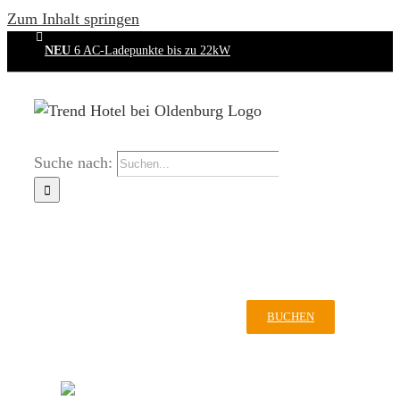
Zum Inhalt springen
NEU
6 AC-Ladepunkte
bis zu 22kW
Suche nach:
Home
Hotel & Preise
Essen
Anreise
Oldenburg
BUCHEN