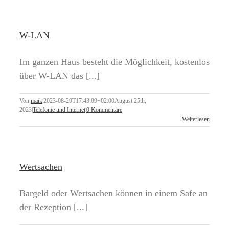
W-LAN
Im ganzen Haus besteht die Möglichkeit, kostenlos
über W-LAN das [...]
Von
maik
|
2023-08-29T17:43:09+02:00
August 25th,
2023
|
Telefonie und Internet
|
0 Kommentare
Weiterlesen
Wertsachen
Bargeld oder Wertsachen können in einem Safe an
der Rezeption [...]