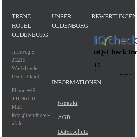
TREND
UNSER
BEWERTUNGEN
HOTEL
OLDENBURG
OLDENBURG
Jürnweg 5
26215
Wiefelstede
Deutschland
INFORMATIONEN
Phone +49
441 96110
Kontakt
Mail
info@trendhotel-
AGB
ol.de
Datenschutz