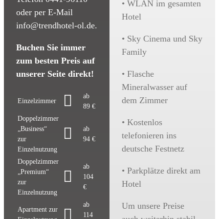
• WLAN im gesamten
oder per E-Mail
Hotel
info@trendhotel-ol.de.
• Sky Cinema und Sky
Buchen Sie immer
Family
zum besten Preis auf
unserer Seite direkt!
• Flasche
Mineralwasser auf
ab
dem Zimmer
Einzelzimmer
89 €
Doppelzimmer
• Kostenlos
„Business“
ab
telefonieren ins
zur
94 €
deutsche Festnetz
Einzelnutzung
Doppelzimmer
ab
• Parkplätze direkt am
„Premium“
104
zur
Hotel
€
Einzelnutzung
ab
Um unsere Preise
Apartment zur
114