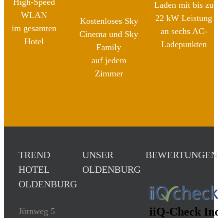
High-Speed
Laden mit bis zu
WLAN
22 kW Leistung
Kostenloses Sky
im gesamten
an sechs AC-
Cinema und Sky
Hotel
Ladepunkten
Family
auf jedem
Zimmer
TREND
UNSER
BEWERTUNGEN
HOTEL
OLDENBURG
OLDENBURG
Jürnweg 5