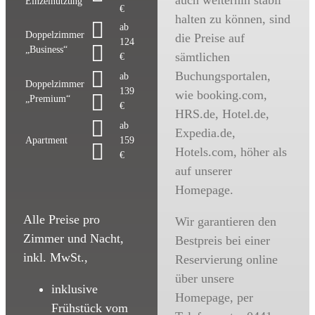
auch weiterhin stabil
Einzelnutzung
€
halten zu können, sind
ab
Doppelzimmer
die Preise auf
124
„Business“
sämtlichen
€
Buchungsportalen,
ab
Doppelzimmer
139
wie booking.com,
„Premium“
€
HRS.de, Hotel.de,
ab
Expedia.de,
Apartment
159
Hotels.com, höher als
€
auf unserer
Homepage.
Alle Preise pro
Wir garantieren den
Zimmer und Nacht,
Bestpreis bei einer
inkl. MwSt.,
Reservierung online
über unsere
inklusive
Homepage, per
Frühstück vom