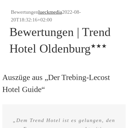
Bewertungen
lueckmedia
2022-08-
20T18:32:16+02:00
Bewertungen | Trend
Hotel Oldenburg
Auszüge aus „Der Trebing-Lecost
Hotel Guide“
„Was spricht noch für dieses seit Jahren
„Dem Trend Hotel ist es gelungen, den
„Immer schon legte man hier Wert
„In Oldenburg gibt es genau zwei
„Das Frühstücksbuffet ist im
„Das Trend Hotel bietet ein